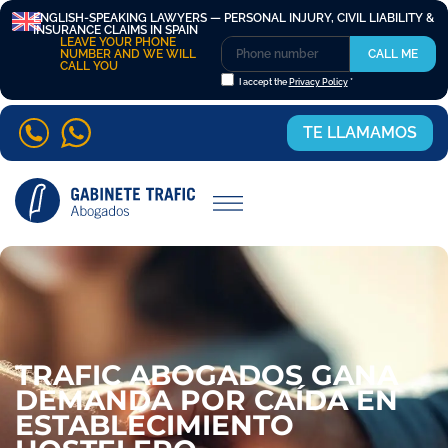
ENGLISH-SPEAKING LAWYERS — PERSONAL INJURY, CIVIL LIABILITY &
INSURANCE CLAIMS IN SPAIN
LEAVE YOUR PHONE
NUMBER AND WE WILL
CALL ME
CALL YOU
I accept the
Privacy Policy
*
TE LLAMAMOS
TRAFIC ABOGADOS GANA
DEMANDA POR CAÍDA EN
ESTABLECIMIENTO