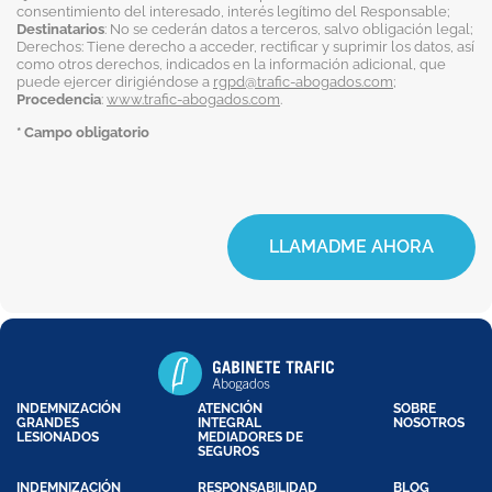
consentimiento del interesado, interés legítimo del Responsable;
Destinatarios
: No se cederán datos a terceros, salvo obligación legal;
Derechos: Tiene derecho a acceder, rectificar y suprimir los datos, así
como otros derechos, indicados en la información adicional, que
puede ejercer dirigiéndose a
rgpd@trafic-abogados.com
;
Procedencia
:
www.trafic-abogados.com
.
* Campo obligatorio
LLAMADME AHORA
INDEMNIZACIÓN
ATENCIÓN
SOBRE
GRANDES
INTEGRAL
NOSOTROS
LESIONADOS
MEDIADORES DE
SEGUROS
INDEMNIZACIÓN
RESPONSABILIDAD
BLOG