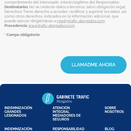
consentimiento del interesado, interés legítimo del Responsable;
Destinatarios
: No se cederán datos a terceros, salvo obligación legal;
Derechos: Tiene derecho a acceder, rectificar y suprimir los datos, así
como otros derechos, indicados en la información adicional, que
puede ejercer dirigiéndose a
rgpd@trafic-abogados.com
;
Procedencia
:
www.trafic-abogados.com
.
* Campo obligatorio
LLAMADME AHORA
INDEMNIZACIÓN
ATENCIÓN
SOBRE
GRANDES
INTEGRAL
NOSOTROS
LESIONADOS
MEDIADORES DE
SEGUROS
INDEMNIZACIÓN
RESPONSABILIDAD
BLOG