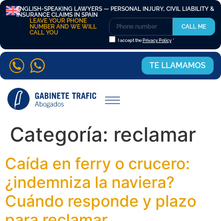
ENGLISH-SPEAKING LAWYERS — PERSONAL INJURY, CIVIL LIABILITY &
INSURANCE CLAIMS IN SPAIN
LEAVE YOUR PHONE
NUMBER AND WE WILL
CALL ME
CALL YOU
I accept the
Privacy Policy
*
TE LLAMAMOS
Categoría:
reclamar
Caída en ferry o crucero:
¿indemniza la naviera?
Cuándo responde y plazo
para reclamar