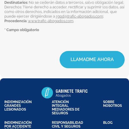
Destinatarios
: No se cederán datos a terceros, salvo obligación legal;
Derechos: Tiene derecho a acceder, rectificar y suprimir los datos, así
como otros derechos, indicados en la información adicional, que
puede ejercer dirigiéndose a
rgpd@trafic-abogados.com
;
Procedencia
:
www.trafic-abogados.com
.
* Campo obligatorio
LLAMADME AHORA
INDEMNIZACIÓN
ATENCIÓN
SOBRE
GRANDES
INTEGRAL
NOSOTROS
LESIONADOS
MEDIADORES DE
SEGUROS
INDEMNIZACIÓN
RESPONSABILIDAD
BLOG
POR ACCIDENTE
CIVIL Y SEGUROS