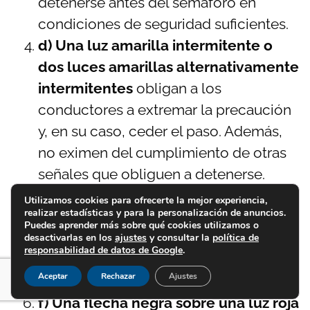
detenerse antes del semáforo en
condiciones de seguridad suficientes.
d) Una luz amarilla intermitente o
dos luces amarillas alternativamente
intermitentes
obligan a los
conductores a extremar la precaución
y, en su caso, ceder el paso. Además,
no eximen del cumplimiento de otras
señales que obliguen a detenerse.
e) Una luz verde no intermitente
Utilizamos cookies para ofrecerte la mejor experiencia,
realizar estadísticas y para la personalización de anuncios.
significa que está permitido el paso
Puedes aprender más sobre qué cookies utilizamos o
con prioridad, excepto en los
desactivarlas en los
ajustes
y consultar la
política de
responsabilidad de datos de Google
.
supuestos a que se refiere el artículo
Aceptar
Rechazar
Ajustes
59.1.
f) Una flecha negra sobre una luz roja