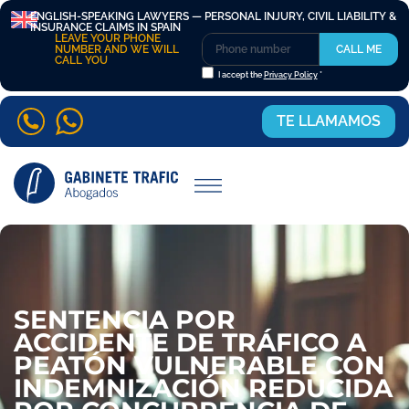
ENGLISH-SPEAKING LAWYERS — PERSONAL INJURY, CIVIL LIABILITY &
INSURANCE CLAIMS IN SPAIN
LEAVE YOUR PHONE
NUMBER AND WE WILL
CALL ME
CALL YOU
I accept the
Privacy Policy
*
TE LLAMAMOS
SENTENCIA POR
ACCIDENTE DE TRÁFICO A
PEATÓN VULNERABLE CON
INDEMNIZACIÓN REDUCIDA