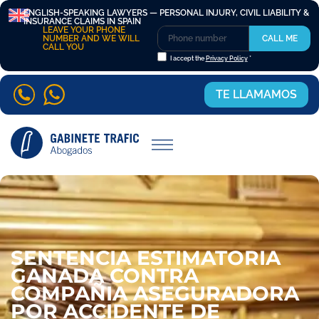
ENGLISH-SPEAKING LAWYERS — PERSONAL INJURY, CIVIL LIABILITY &
INSURANCE CLAIMS IN SPAIN
LEAVE YOUR PHONE
NUMBER AND WE WILL
CALL ME
CALL YOU
I accept the
Privacy Policy
*
TE LLAMAMOS
SENTENCIA ESTIMATORIA
GANADA CONTRA
COMPAÑIA ASEGURADORA
POR ACCIDENTE DE