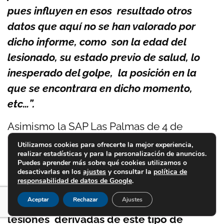
pues influyen en esos resultado otros
datos que aquí no se han valorado por
dicho informe, como son la edad del
lesionado, su estado previo de salud, lo
inesperado del golpe, la posición en la
que se encontrara en dicho momento,
etc…”.
Asimismo la SAP Las Palmas de 4 de
septiembre de 2012 indica: « En cuanto a la
Utilizamos cookies para ofrecerte la mejor experiencia,
realizar estadísticas y para la personalización de anuncios.
relación de causalidad entre la colisión
Puedes aprender más sobre qué cookies utilizamos o
descrita y las lesiones por las que
desactivarlas en los
ajustes
y consultar la
política de
responsabilidad de datos de Google
.
reclaman los perjudicados,
debe
Aceptar
Rechazar
Ajustes
recordarse que la entidad de las
lesiones derivadas de este tipo de