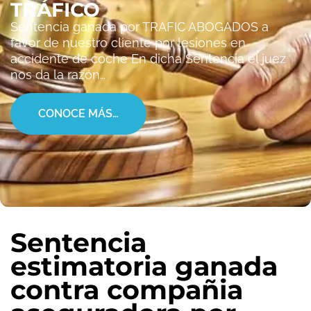
TRÁFICO
Sentencia ganada por TRAFIC ABOGADOS a
favor de nuestro cliente por lesiones en
accidente de coche En dicha Sentencia el juez
nos da la razón…
CONOCE MÁS…
Sentencia
estimatoria ganada
contra compañia