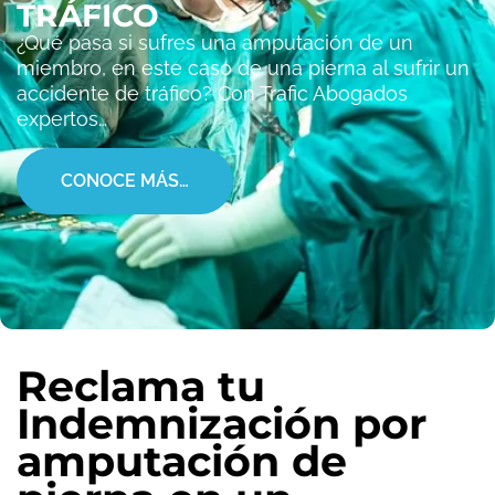
TRÁFICO
¿Qué pasa si sufres una amputación de un
miembro, en este caso de una pierna al sufrir un
accidente de tráfico? Con Trafic Abogados
expertos…
CONOCE MÁS…
Reclama tu
Indemnización por
amputación de