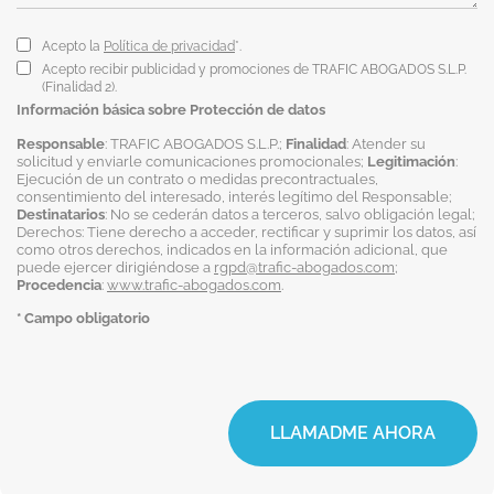
Acepto la
Política de privacidad
*.
Acepto recibir publicidad y promociones de TRAFIC ABOGADOS S.L.P.
(Finalidad 2).
Información básica sobre Protección de datos
Responsable
: TRAFIC ABOGADOS S.L.P.;
Finalidad
: Atender su
solicitud y enviarle comunicaciones promocionales;
Legitimación
:
Ejecución de un contrato o medidas precontractuales,
consentimiento del interesado, interés legítimo del Responsable;
Destinatarios
: No se cederán datos a terceros, salvo obligación legal;
Derechos: Tiene derecho a acceder, rectificar y suprimir los datos, así
como otros derechos, indicados en la información adicional, que
puede ejercer dirigiéndose a
rgpd@trafic-abogados.com
;
Procedencia
:
www.trafic-abogados.com
.
* Campo obligatorio
LLAMADME AHORA