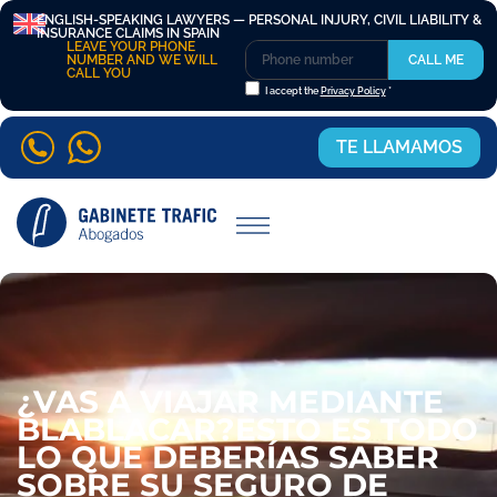
ENGLISH-SPEAKING LAWYERS — PERSONAL INJURY, CIVIL LIABILITY &
INSURANCE CLAIMS IN SPAIN
LEAVE YOUR PHONE
NUMBER AND WE WILL
CALL ME
CALL YOU
I accept the
Privacy Policy
*
TE LLAMAMOS
¿VAS A VIAJAR MEDIANTE
BLABLACAR?ESTO ES TODO
LO QUE DEBERÍAS SABER
SOBRE SU SEGURO DE