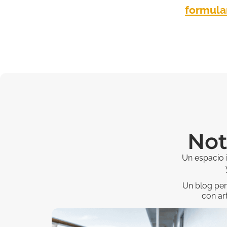
formula
Not
Un espacio 
Un blog pen
con ar