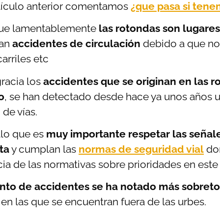
tículo anterior comentamos
¿que pasa si tene
ue lamentablemente
las rotondas son lugare
an
accidentes de circulación
debido a que no 
carriles etc
racia los
accidentes que se originan en las r
o
, se han detectado desde hace ya unos años u
 de vías.
llo que es
muy importante respetar las señal
ta
y cumplan las
normas de seguridad vial
don
ia de las normativas sobre prioridades en este 
to de accidentes se ha notado más sobreto
 en las que se encuentran fuera de las urbes.