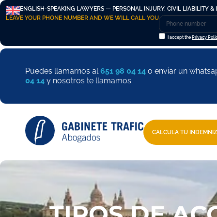
ENGLISH-SPEAKING LAWYERS — PERSONAL INJURY, CIVIL LIABILITY & 
LEAVE YOUR PHONE NUMBER AND WE WILL CALL YOU
I accept the
Privacy Poli
Puedes llamarnos al
651 98 04 14
o enviar un whatsa
04 14
y nosotros te llamamos
CALCULA TU INDEMNI
TIPOS DE AC