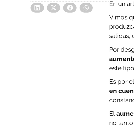
En un ar
Vimos q
produzc
salidas, 
Por desg
aument
este tipo
Es por e
en cuen
constanc
El
aumen
no tanto