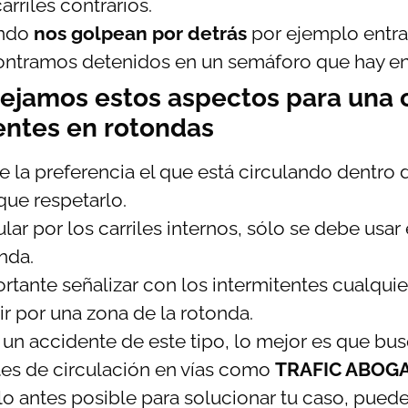
carriles contrarios.
ndo
nos golpean por detrás
por ejemplo entra
ntramos detenidos en un semáforo que hay en 
ejamos estos aspectos para una c
entes en rotondas
e la preferencia el que está circulando dentro d
que respetarlo.
ular por los carriles internos, sólo se debe usar e
nda.
rtante señalizar con los intermitentes cualqui
lir por una zona de la rotonda.
s un accidente de este tipo, lo mejor es que 
es de circulación en vías como
TRAFIC ABOG
lo antes posible para solucionar tu caso, pued