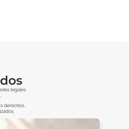
ados
ades legales
.
us derechos,
izados.