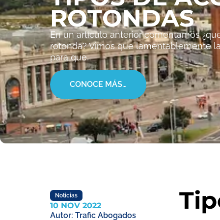
ROTONDAS
En un artículo anterior comentamos ¿qu
rotonda? Vimos que lamentablemente las
para que…
CONOCE MÁS…
Tip
Noticias
10 NOV 2022
Autor:
Trafic Abogados