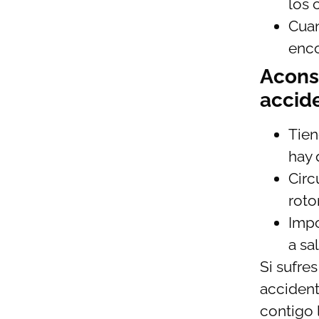
los 
Cua
enco
Acons
accid
Tien
hay 
Circ
roto
Impo
a sa
Si sufre
accident
contigo 