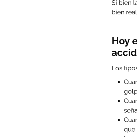
Si bien 
bien rea
Hoy e
accid
Los tipo
Cua
golp
Cua
seña
Cua
que 