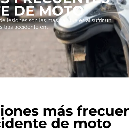
TE DE MOTO
e lesiones son las más habituales al sufrir un
 tras accidente en…
iones más frecue
idente de moto