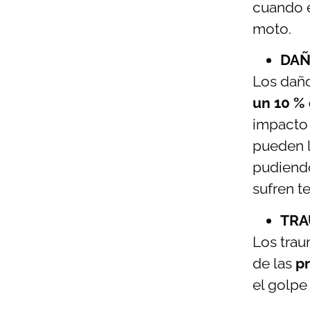
cuando e
moto.
DAÑ
Los daño
un 10 % 
impacto 
pueden l
pudiendo
sufren te
TRA
Los trau
de las
pr
el golpe