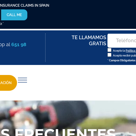
INSURANCE CLAIMS IN SPAIN
CALL ME
cy
*
TE LLAMAMOS
GRATIS
pp al
651 98
Acepto la
Política
Acepto recibir pu
* Campos Obligatorios
ZACIÓN
ÁS FRECUENTES