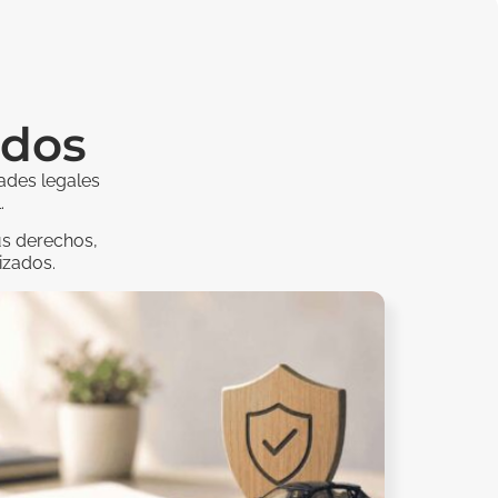
ados
ades legales
.
us derechos,
izados.