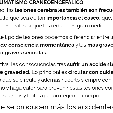
UMATISMO CRANEOENCEFÁLICO
o, las
lesiones cerebrales también son frec
 ello que sea de tan
importancia el casco
, que
 cerebrales sí que las reduce en gran medida.
te tipo de lesiones podemos diferenciar entre 
 de consciencia momentánea
y las
más grave
ar graves secuelas.
itiva, las consecuencias tras
sufrir un accident
te gravedad.
Lo principal es
circular con cuid
la que se circule y además hacerlo siempre c
no y haga calor para prevenir estas lesiones c
es largos y botas que protegen el cuerpo.
e se producen más los accidente