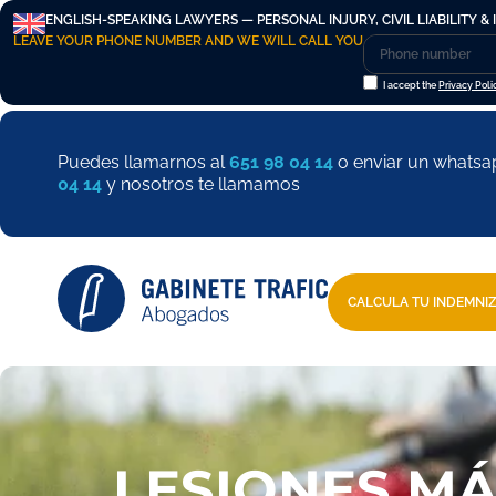
ENGLISH-SPEAKING LAWYERS — PERSONAL INJURY, CIVIL LIABILITY & 
LEAVE YOUR PHONE NUMBER AND WE WILL CALL YOU
I accept the
Privacy Poli
Puedes llamarnos al
651 98 04 14
o enviar un whatsa
04 14
y nosotros te llamamos
CALCULA TU INDEMNI
LESIONES M