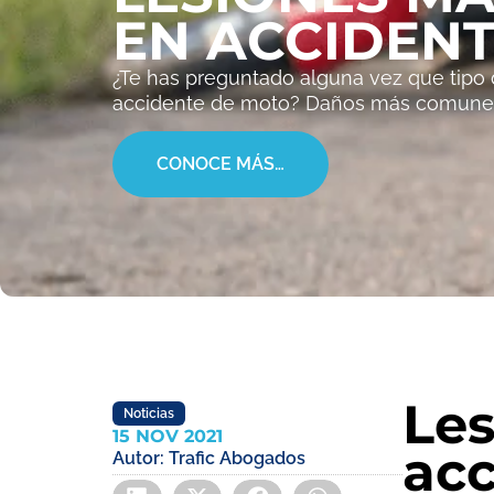
EN ACCIDEN
¿Te has preguntado alguna vez que tipo d
accidente de moto? Daños más comunes
CONOCE MÁS…
Les
Noticias
15 NOV 2021
acc
Autor:
Trafic Abogados