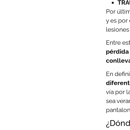
TRA
Por últim
y es por
lesiones
Entre es
pérdida
conllev
En defin
diferen
vía por 
sea vera
pantalon
¿Dónd