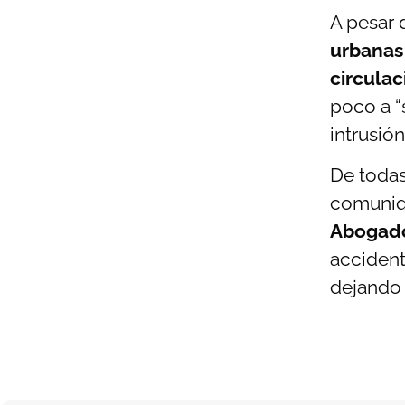
A pesar 
urbanas
circulac
poco a “
intrusión
De todas
comuniqu
Abogado
accident
dejando 