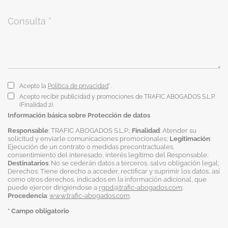
Acepto la
Política de privacidad
*.
Acepto recibir publicidad y promociones de TRAFIC ABOGADOS S.L.P.
(Finalidad 2).
Información básica sobre Protección de datos
Responsable
: TRAFIC ABOGADOS S.L.P.;
Finalidad
: Atender su
solicitud y enviarle comunicaciones promocionales;
Legitimación
:
Ejecución de un contrato o medidas precontractuales,
consentimiento del interesado, interés legítimo del Responsable;
Destinatarios
: No se cederán datos a terceros, salvo obligación legal;
Derechos: Tiene derecho a acceder, rectificar y suprimir los datos, así
como otros derechos, indicados en la información adicional, que
puede ejercer dirigiéndose a
rgpd@trafic-abogados.com
;
Procedencia
:
www.trafic-abogados.com
.
* Campo obligatorio