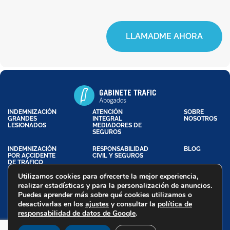
LLAMADME AHORA
INDEMNIZACIÓN
ATENCIÓN
SOBRE
GRANDES
INTEGRAL
NOSOTROS
LESIONADOS
MEDIADORES DE
SEGUROS
INDEMNIZACIÓN
RESPONSABILIDAD
BLOG
POR ACCIDENTE
CIVIL Y SEGUROS
DE TRÁFICO
Utilizamos cookies para ofrecerte la mejor experiencia,
realizar estadísticas y para la personalización de anuncios.
Puedes aprender más sobre qué cookies utilizamos o
Aviso Legal
Política de Privacidad
Política de Cookies
desactivarlas en los
ajustes
y consultar la
política de
Declaración de Accesibilidad
responsabilidad de datos de Google
.
Trafic Abogados - Copyright @ 2026