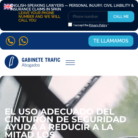
ENGLISH-SPEAKING LAWYERS — PERSONAL INJURY, CIVIL LIABILITY &
INSURANCE CLAIMS IN SPAIN
LEAVE YOUR PHONE
NUMBER AND WE WILL
CALL ME
CALL YOU
I accept the
Privacy Policy
*
TE LLAMAMOS
EL USO ADECUADO DEL
CINTURÓN DE SEGURIDAD
AYUDA A REDUCIR A LA
MITAD LOS