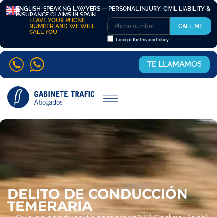
ENGLISH-SPEAKING LAWYERS — PERSONAL INJURY, CIVIL LIABILITY &
INSURANCE CLAIMS IN SPAIN
LEAVE YOUR PHONE
NUMBER AND WE WILL
CALL ME
CALL YOU
I accept the
Privacy Policy
*
TE LLAMAMOS
DELITO DE CONDUCCIÓN
TEMERARIA