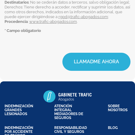
Destinatarios
: No se cederán datos a terceros, salvo obligación legal;
Derechos: Tiene derecho a acceder, rectificar y suprimir los datos, así
como otros derechos, indicados en la información adicional, que
puede ejercer dirigiéndose a
rgpd@trafic-abogados.com
;
Procedencia
:
www.trafic-abogados.com
.
* Campo obligatorio
LLAMADME AHORA
INDEMNIZACIÓN
ATENCIÓN
SOBRE
GRANDES
INTEGRAL
NOSOTROS
LESIONADOS
MEDIADORES DE
SEGUROS
INDEMNIZACIÓN
RESPONSABILIDAD
BLOG
POR ACCIDENTE
CIVIL Y SEGUROS