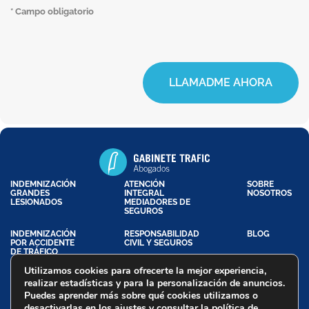
* Campo obligatorio
LLAMADME AHORA
INDEMNIZACIÓN
ATENCIÓN
SOBRE
GRANDES
INTEGRAL
NOSOTROS
LESIONADOS
MEDIADORES DE
SEGUROS
INDEMNIZACIÓN
RESPONSABILIDAD
BLOG
POR ACCIDENTE
CIVIL Y SEGUROS
DE TRÁFICO
Utilizamos cookies para ofrecerte la mejor experiencia,
realizar estadísticas y para la personalización de anuncios.
Puedes aprender más sobre qué cookies utilizamos o
Aviso Legal
Política de Privacidad
Política de Cookies
desactivarlas en los
ajustes
y consultar la
política de