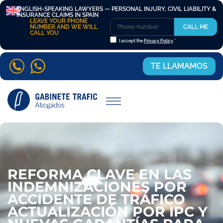
ENGLISH-SPEAKING LAWYERS — PERSONAL INJURY, CIVIL LIABILITY &
INSURANCE CLAIMS IN SPAIN
LEAVE YOUR PHONE
NUMBER AND WE WILL
CALL ME
CALL YOU
I accept the
Privacy Policy
*
TE LLAMAMOS
REFORMA CLAVE EN LAS
INDEMNIZACIONES POR
ACCIDENTE DE TRÁFICO
ACTUALIZACIÓN POR IPC Y