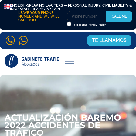
ENGLISH-SPEAKING LAWYERS — PERSONAL INJURY, CIVIL LIABILITY &
INSURANCE CLAIMS IN SPAIN
LEAVE YOUR PHONE
NUMBER AND WE WILL
CALL ME
CALL YOU
I accept the
Privacy Policy
*
TE LLAMAMOS
ACTUALIZACIÓN BAREMO
2022 ACCIDENTES DE
TRÁFICO