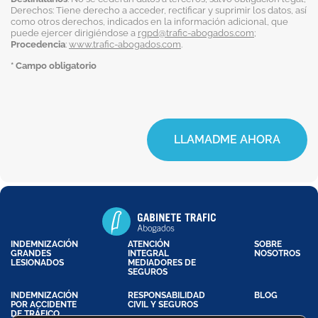
Derechos: Tiene derecho a acceder, rectificar y suprimir los datos, así
como otros derechos, indicados en la información adicional, que
puede ejercer dirigiéndose a
rgpd@trafic-abogados.com
;
Procedencia
:
www.trafic-abogados.com
.
* Campo obligatorio
LLAMADME AHORA
INDEMNIZACIÓN
ATENCIÓN
SOBRE
GRANDES
INTEGRAL
NOSOTROS
LESIONADOS
MEDIADORES DE
SEGUROS
INDEMNIZACIÓN
RESPONSABILIDAD
BLOG
POR ACCIDENTE
CIVIL Y SEGUROS
DE TRÁFICO