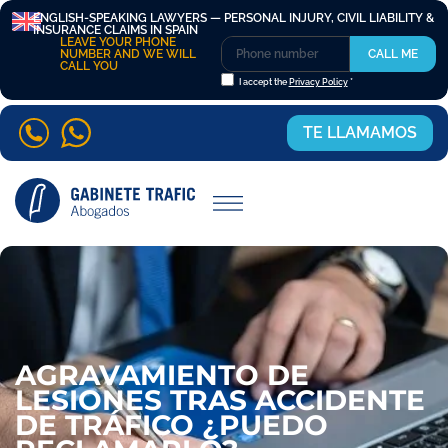
ENGLISH-SPEAKING LAWYERS — PERSONAL INJURY, CIVIL LIABILITY &
INSURANCE CLAIMS IN SPAIN
LEAVE YOUR PHONE
NUMBER AND WE WILL
CALL ME
CALL YOU
I accept the
Privacy Policy
*
TE LLAMAMOS
AGRAVAMIENTO DE
LESIONES TRAS ACCIDENTE
DE TRÁFICO ¿PUEDO