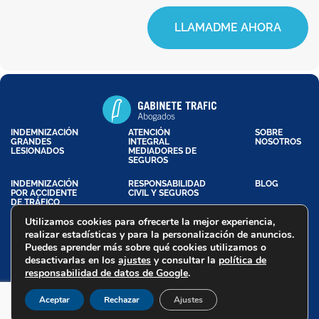
LLAMADME AHORA
INDEMNIZACIÓN
ATENCIÓN
SOBRE
GRANDES
INTEGRAL
NOSOTROS
LESIONADOS
MEDIADORES DE
SEGUROS
INDEMNIZACIÓN
RESPONSABILIDAD
BLOG
POR ACCIDENTE
CIVIL Y SEGUROS
DE TRÁFICO
Utilizamos cookies para ofrecerte la mejor experiencia,
realizar estadísticas y para la personalización de anuncios.
Puedes aprender más sobre qué cookies utilizamos o
Aviso Legal
Política de Privacidad
Política de Cookies
desactivarlas en los
ajustes
y consultar la
política de
Declaración de Accesibilidad
responsabilidad de datos de Google
.
Trafic Abogados - Copyright @ 2026
Aceptar
Rechazar
Ajustes