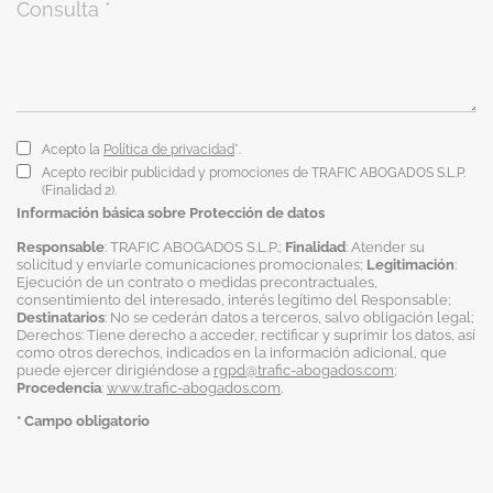
Acepto la
Política de privacidad
*.
Acepto recibir publicidad y promociones de TRAFIC ABOGADOS S.L.P.
(Finalidad 2).
Información básica sobre Protección de datos
Responsable
: TRAFIC ABOGADOS S.L.P.;
Finalidad
: Atender su
solicitud y enviarle comunicaciones promocionales;
Legitimación
:
Ejecución de un contrato o medidas precontractuales,
consentimiento del interesado, interés legítimo del Responsable;
Destinatarios
: No se cederán datos a terceros, salvo obligación legal;
Derechos: Tiene derecho a acceder, rectificar y suprimir los datos, así
como otros derechos, indicados en la información adicional, que
puede ejercer dirigiéndose a
rgpd@trafic-abogados.com
;
Procedencia
:
www.trafic-abogados.com
.
* Campo obligatorio