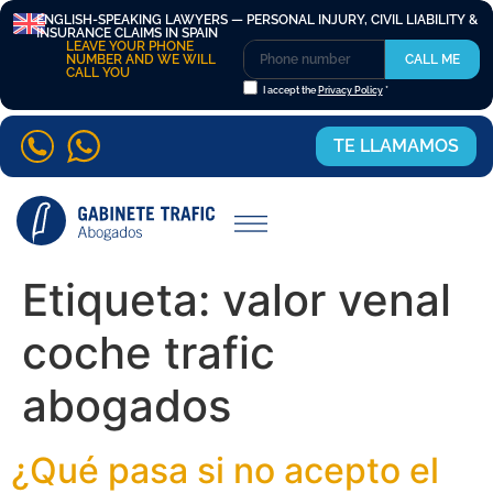
ENGLISH-SPEAKING LAWYERS — PERSONAL INJURY, CIVIL LIABILITY &
INSURANCE CLAIMS IN SPAIN
LEAVE YOUR PHONE
NUMBER AND WE WILL
CALL ME
CALL YOU
I accept the
Privacy Policy
*
TE LLAMAMOS
Etiqueta:
valor venal
coche trafic
abogados
¿Qué pasa si no acepto el