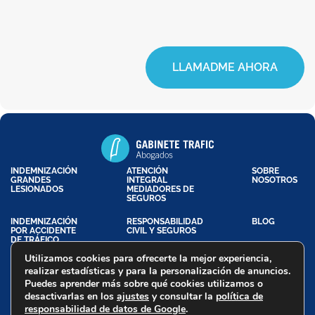
LLAMADME AHORA
INDEMNIZACIÓN
ATENCIÓN
SOBRE
GRANDES
INTEGRAL
NOSOTROS
LESIONADOS
MEDIADORES DE
SEGUROS
INDEMNIZACIÓN
RESPONSABILIDAD
BLOG
POR ACCIDENTE
CIVIL Y SEGUROS
DE TRÁFICO
Utilizamos cookies para ofrecerte la mejor experiencia,
realizar estadísticas y para la personalización de anuncios.
Puedes aprender más sobre qué cookies utilizamos o
Aviso Legal
Política de Privacidad
Política de Cookies
desactivarlas en los
ajustes
y consultar la
política de
Declaración de Accesibilidad
responsabilidad de datos de Google
.