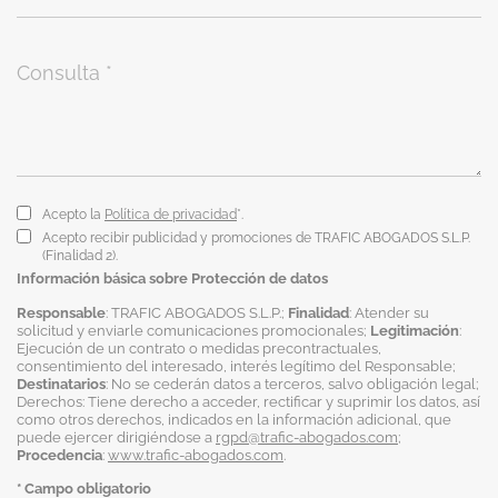
Acepto la
Política de privacidad
*.
Acepto recibir publicidad y promociones de TRAFIC ABOGADOS S.L.P.
(Finalidad 2).
Información básica sobre Protección de datos
Responsable
: TRAFIC ABOGADOS S.L.P.;
Finalidad
: Atender su
solicitud y enviarle comunicaciones promocionales;
Legitimación
:
Ejecución de un contrato o medidas precontractuales,
consentimiento del interesado, interés legítimo del Responsable;
Destinatarios
: No se cederán datos a terceros, salvo obligación legal;
Derechos: Tiene derecho a acceder, rectificar y suprimir los datos, así
como otros derechos, indicados en la información adicional, que
puede ejercer dirigiéndose a
rgpd@trafic-abogados.com
;
Procedencia
:
www.trafic-abogados.com
.
* Campo obligatorio