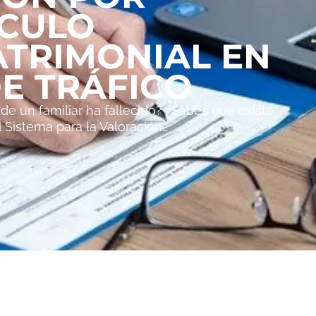
LCULO
ATRIMONIAL EN
E TRÁFICO
e un familiar ha fallecido? ¿Sabes que existe
l Sistema para la Valoración…