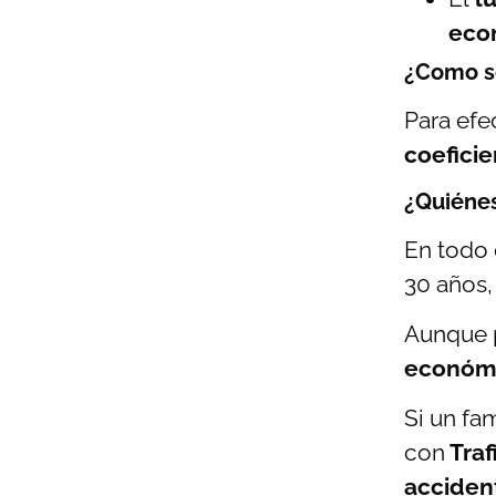
econ
¿Como se
Para efe
coeficie
¿Quiénes
En todo
30 años,
Aunque 
económi
Si un fam
con
Traf
acciden