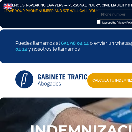
ENGLISH-SPEAKING LAWYERS — PERSONAL INJURY, CIVIL LIABILITY & 
LEAVE YOUR PHONE NUMBER AND WE WILL CALL YOU
I accept the
Privacy Poli
Puedes llamarnos al
651 98 04 14
o enviar un whatsa
04 14
y nosotros te llamamos
CALCULA TU INDEMNI
INDEMNIZAC