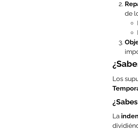
Rep
de l
Obje
impo
¿Sabe
Los supu
Tempora
¿Sabes
La
indem
dividién