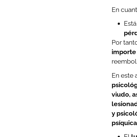
En cuant
Est
pérd
Por tant
importe
reembol
En este 
psicológ
viudo, 
lesiona
y psico
psíquica
El
lu