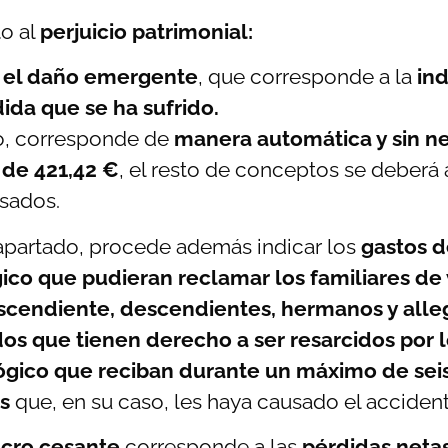
o al
perjuicio patrimonial:
á
el daño emergente
, que corresponde a la
ind
ida que se ha sufrido.
o, corresponde de
manera automática y sin ne
 de 421,42 €
, el resto de conceptos se deberá 
sados.
apartado, procede además indicar los
gastos d
ico que pudieran reclamar los familiares de
ascendiente, descendientes, hermanos y alle
dos que tienen derecho a ser resarcidos por 
lógico que reciban durante un máximo de seis
s
que, en su caso, les haya causado el acciden
cro cesante
corresponde a las
pérdidas neta