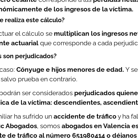
ómicamente de los ingresos de la víctima.
 realiza este cálculo?
ctuar el cálculo se
multiplican los ingresos net
nte actuarial
que corresponde a cada perjudi
 son perjudicados?
 caso:
Cónyuge e hijos menores de edad.
Y se
 salvo prueba en contrario.
podrán ser considerados
perjudicados quiene
ca de la víctima: descendientes, ascendien
iliar ha sufrido un
accidente de tráfico
y ha fa
ic Abogados
, somos
abogados en Valencia es
te de tráfico al número 651980414 o déjanos