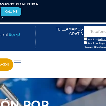
INSURANCE CLAIMS IN SPAIN
CALL ME
cy
*
TE LLAMAMOS
GRATIS
pp al
651 98
Acepto la
Política
Acepto recibir pu
* Campos Obligatorios
ZACIÓN
IÓN POR