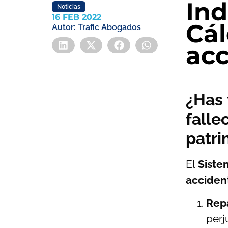
Ind
Noticias
16 FEB 2022
Cál
Autor:
Trafic Abogados
acc
¿Has 
falle
patri
El
Sistem
acciden
Repa
perj