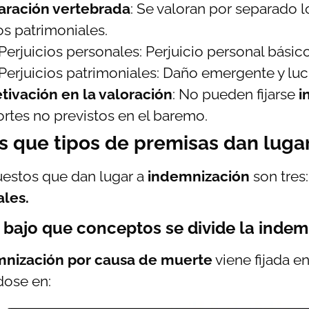
aración vertebrada
: Se valoran por separado 
os patrimoniales.
Perjuicios personales:
Perjuicio personal básico 
Perjuicios patrimoniales: Daño emergente y lu
tivación en la valoración
: No pueden fijarse
i
rtes no previstos en el baremo.
s que tipos de premisas dan luga
estos que dan lugar a
indemnización
son tres:
les.
 bajo que conceptos se divide la indem
nización por causa de muerte
viene fijada e
dose en: