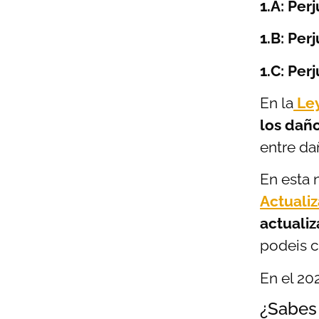
1.A: Per
1.B: Per
1.C: Per
En la
Ley
los daño
entre da
En esta 
Actuali
actualiz
podeis c
En el 20
¿Sabes 