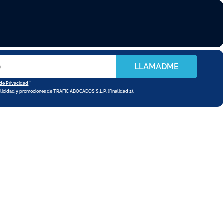
LLAMADME
 de Privacidad
*
blicidad y promociones de TRAFIC ABOGADOS S.L.P. (Finalidad 2).