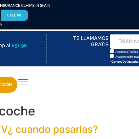
INSURANCE CLAIMS IN SPAIN
CALL ME
cy
*
TE LLAMAMOS
GRATIS
pp al
651 98
Acepto la
Política
Acepto recibir pu
* Campos Obligatorios
ZACIÓN
 coche
ITV¿ cuando pasarlas?