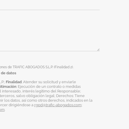
ones de TRAFIC ABOGADOS S.L.P. (Finalidad 2).
 de datos
.P.;
Finalidad
: Atender su solicitud y enviarle
itimación
: Ejecución de un contrato o medidas
 interesado, interés legítimo del Responsable;
terceros, salvo obligación legal; Derechos: Tiene
mir los datos, así como otros derechos, indicados en la
ercer dirigiéndose a
rgpd@trafic-abogados.com
;
com
.