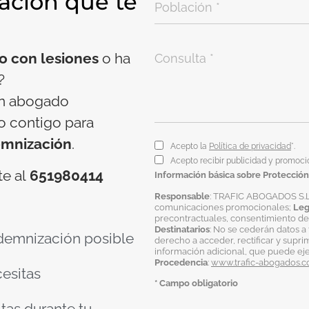
ación que te
co con lesiones
o ha
?
un abogado
o contigo para
mnización
.
Acepto la
Política de privacidad
*.
Acepto recibir publicidad y promoci
te al
651980414
Información básica sobre Protección
Responsable
: TRAFIC ABOGADOS S.L
comunicaciones promocionales;
Leg
precontractuales, consentimiento del
Destinatarios
: No se cederán datos a 
demnización posible
derecho a acceder, rectificar y supri
información adicional, que puede ej
Procedencia
:
www.trafic-abogados.
cesitas
* Campo obligatorio
itas durante tu