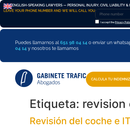
ENGLISH-SPEAKING LAWYERS — PERSONAL INJURY, CIVIL LIABILITY & 
LEAVE YOUR PHONE NUMBER AND WE WILL CALL YOU
I accept the
Privacy Poli
Puedes llamarnos al
651 98 04 14
o enviar un whatsa
04 14
y nosotros te llamamos
CALCULA TU INDEMNI
Etiqueta:
revision
Revisión del coche e 