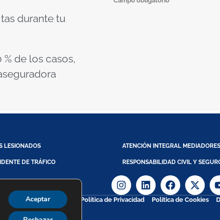
* Campo obligatorio
itas durante tu
 % de los casos,
 aseguradora
S LESIONADOS
ATENCIÓN INTEGRAL MEDIADORE
IDENTE DE TRÁFICO
RESPONSABILIDAD CIVIL Y SEGUR
Aceptar
Aviso Legal
Política de Privacidad
Política de Cookies
D
ight @ 2026
Rechazar