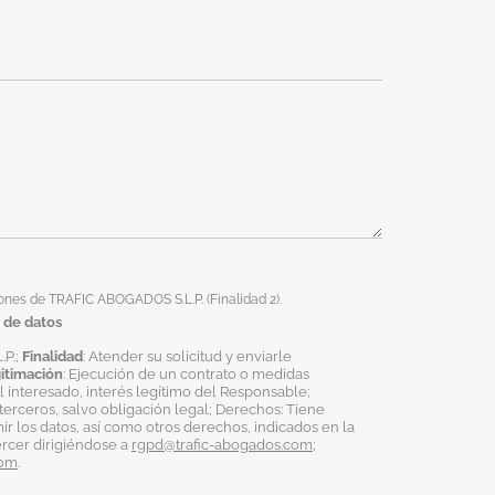
ones de TRAFIC ABOGADOS S.L.P. (Finalidad 2).
 de datos
.P.;
Finalidad
: Atender su solicitud y enviarle
itimación
: Ejecución de un contrato o medidas
 interesado, interés legítimo del Responsable;
terceros, salvo obligación legal; Derechos: Tiene
mir los datos, así como otros derechos, indicados en la
ercer dirigiéndose a
rgpd@trafic-abogados.com
;
com
.