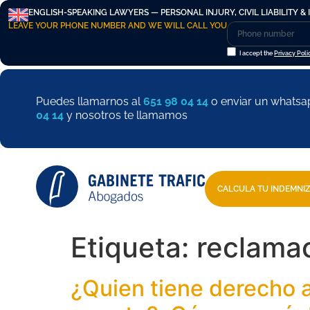
ENGLISH-SPEAKING LAWYERS — PERSONAL INJURY, CIVIL LIABILITY & 
LEAVE YOUR PHONE NUMBER AND WE WILL CALL YOU
I accept the
Privacy Poli
Puedes llamarnos al
651 98 04 14
o enviar un whatsa
04 14
y nosotros te llamamos
CALCULA TU INDEMNI
Etiqueta:
reclama
¿Quien tiene derecho 