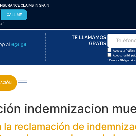
INSURANCE CLAIMS IN SPAIN
CALL ME
cy
*
TE LLAMAMOS
GRATIS
pp al
651 98
Acepto la
Política
Acepto recibir pu
* Campos Obligatorios
ZACIÓN
ción indemnizacion mue
a la reclamación de indemniza