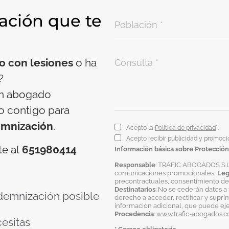
ación que te
co con lesiones
o ha
?
un abogado
o contigo para
mnización
.
Acepto la
Política de privacidad
*.
Acepto recibir publicidad y promoci
te al
651980414
Información básica sobre Protección
Responsable
: TRAFIC ABOGADOS S.L
comunicaciones promocionales;
Leg
precontractuales, consentimiento del
Destinatarios
: No se cederán datos a 
demnización posible
derecho a acceder, rectificar y supri
información adicional, que puede ej
Procedencia
:
www.trafic-abogados.
cesitas