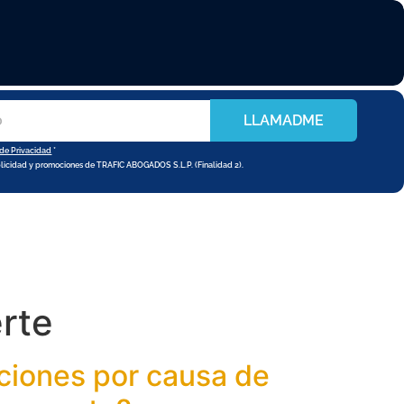
LLAMADME
 de Privacidad
*
blicidad y promociones de TRAFIC ABOGADOS S.L.P. (Finalidad 2).
rte
ciones por causa de