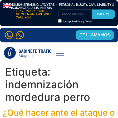
ENGLISH-SPEAKING LAWYERS — PERSONAL INJURY, CIVIL LIABILITY &
INSURANCE CLAIMS IN SPAIN
LEAVE YOUR PHONE
NUMBER AND WE WILL
CALL ME
CALL YOU
I accept the
Privacy Policy
*
TE LLAMAMOS
Etiqueta:
indemnización
mordedura perro
¿Qué hacer ante el ataque o