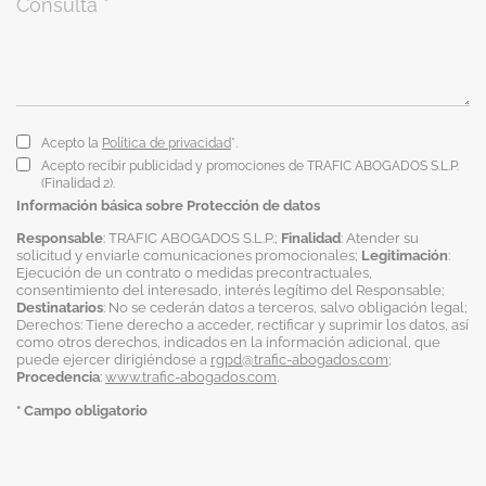
Acepto la
Política de privacidad
*.
Acepto recibir publicidad y promociones de TRAFIC ABOGADOS S.L.P.
(Finalidad 2).
Información básica sobre Protección de datos
Responsable
: TRAFIC ABOGADOS S.L.P.;
Finalidad
: Atender su
solicitud y enviarle comunicaciones promocionales;
Legitimación
:
Ejecución de un contrato o medidas precontractuales,
consentimiento del interesado, interés legítimo del Responsable;
Destinatarios
: No se cederán datos a terceros, salvo obligación legal;
Derechos: Tiene derecho a acceder, rectificar y suprimir los datos, así
como otros derechos, indicados en la información adicional, que
puede ejercer dirigiéndose a
rgpd@trafic-abogados.com
;
Procedencia
:
www.trafic-abogados.com
.
* Campo obligatorio