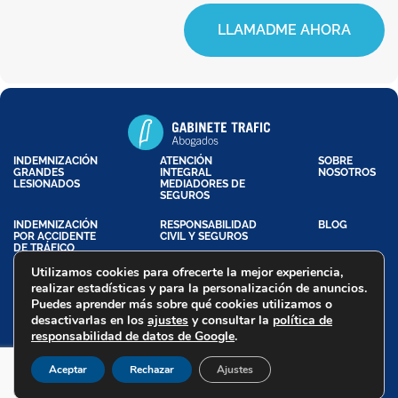
LLAMADME AHORA
INDEMNIZACIÓN
ATENCIÓN
SOBRE
GRANDES
INTEGRAL
NOSOTROS
LESIONADOS
MEDIADORES DE
SEGUROS
INDEMNIZACIÓN
RESPONSABILIDAD
BLOG
POR ACCIDENTE
CIVIL Y SEGUROS
DE TRÁFICO
Utilizamos cookies para ofrecerte la mejor experiencia,
realizar estadísticas y para la personalización de anuncios.
Puedes aprender más sobre qué cookies utilizamos o
Aviso Legal
Política de Privacidad
Política de Cookies
desactivarlas en los
ajustes
y consultar la
política de
Declaración de Accesibilidad
responsabilidad de datos de Google
.
Trafic Abogados - Copyright @ 2026
Aceptar
Rechazar
Ajustes