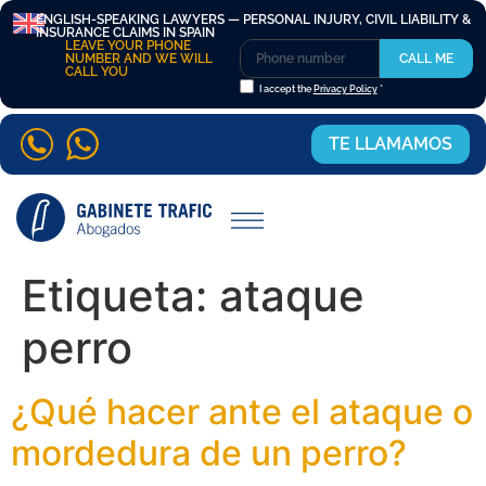
ENGLISH-SPEAKING LAWYERS — PERSONAL INJURY, CIVIL LIABILITY &
INSURANCE CLAIMS IN SPAIN
LEAVE YOUR PHONE
NUMBER AND WE WILL
CALL ME
CALL YOU
I accept the
Privacy Policy
*
TE LLAMAMOS
Etiqueta:
ataque
perro
¿Qué hacer ante el ataque o
mordedura de un perro?