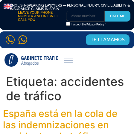
ENGLISH-SPEAKING LAWYERS — PERSONAL INJURY, CIVIL LIABILITY &
INSURANCE CLAIMS IN SPAIN
LEAVE YOUR PHONE
NUMBER AND WE WILL
CALL ME
CALL YOU
I accept the
Privacy Policy
*
TE LLAMAMOS
Etiqueta:
accidentes
de tráfico
España está en la cola de
las indemnizaciones en