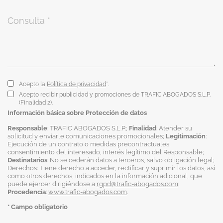
Acepto la
Política de privacidad
*.
Acepto recibir publicidad y promociones de TRAFIC ABOGADOS S.L.P.
(Finalidad 2).
Información básica sobre Protección de datos
Responsable
: TRAFIC ABOGADOS S.L.P.;
Finalidad
: Atender su
solicitud y enviarle comunicaciones promocionales;
Legitimación
:
Ejecución de un contrato o medidas precontractuales,
consentimiento del interesado, interés legítimo del Responsable;
Destinatarios
: No se cederán datos a terceros, salvo obligación legal;
Derechos: Tiene derecho a acceder, rectificar y suprimir los datos, así
como otros derechos, indicados en la información adicional, que
puede ejercer dirigiéndose a
rgpd@trafic-abogados.com
;
Procedencia
:
www.trafic-abogados.com
.
* Campo obligatorio