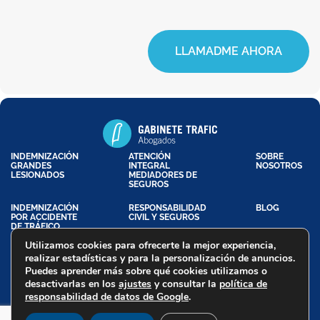
LLAMADME AHORA
INDEMNIZACIÓN
ATENCIÓN
SOBRE
GRANDES
INTEGRAL
NOSOTROS
LESIONADOS
MEDIADORES DE
SEGUROS
INDEMNIZACIÓN
RESPONSABILIDAD
BLOG
POR ACCIDENTE
CIVIL Y SEGUROS
DE TRÁFICO
Utilizamos cookies para ofrecerte la mejor experiencia,
realizar estadísticas y para la personalización de anuncios.
Puedes aprender más sobre qué cookies utilizamos o
Aviso Legal
Política de Privacidad
Política de Cookies
desactivarlas en los
ajustes
y consultar la
política de
Declaración de Accesibilidad
responsabilidad de datos de Google
.
Trafic Abogados - Copyright @ 2026