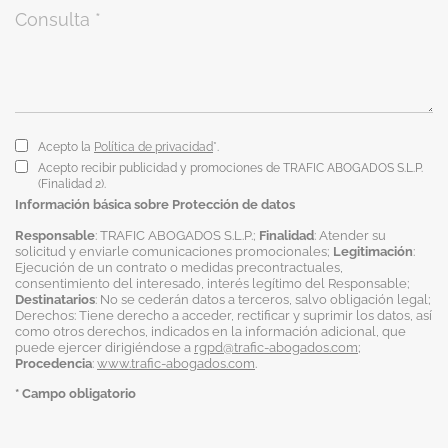
Acepto la
Política de privacidad
*.
Acepto recibir publicidad y promociones de TRAFIC ABOGADOS S.L.P.
(Finalidad 2).
Información básica sobre Protección de datos
Responsable
: TRAFIC ABOGADOS S.L.P.;
Finalidad
: Atender su
solicitud y enviarle comunicaciones promocionales;
Legitimación
:
Ejecución de un contrato o medidas precontractuales,
consentimiento del interesado, interés legítimo del Responsable;
Destinatarios
: No se cederán datos a terceros, salvo obligación legal;
Derechos: Tiene derecho a acceder, rectificar y suprimir los datos, así
como otros derechos, indicados en la información adicional, que
puede ejercer dirigiéndose a
rgpd@trafic-abogados.com
;
Procedencia
:
www.trafic-abogados.com
.
* Campo obligatorio