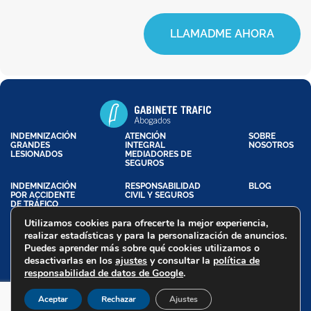
LLAMADME AHORA
INDEMNIZACIÓN
ATENCIÓN
SOBRE
GRANDES
INTEGRAL
NOSOTROS
LESIONADOS
MEDIADORES DE
SEGUROS
INDEMNIZACIÓN
RESPONSABILIDAD
BLOG
POR ACCIDENTE
CIVIL Y SEGUROS
DE TRÁFICO
Utilizamos cookies para ofrecerte la mejor experiencia,
realizar estadísticas y para la personalización de anuncios.
Puedes aprender más sobre qué cookies utilizamos o
Aviso Legal
Política de Privacidad
Política de Cookies
desactivarlas en los
ajustes
y consultar la
política de
Declaración de Accesibilidad
responsabilidad de datos de Google
.
Trafic Abogados - Copyright @ 2026
Aceptar
Rechazar
Ajustes