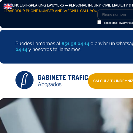
ENGLISH-SPEAKING LAWYERS — PERSONAL INJURY, CIVIL LIABILITY & 
LEAVE YOUR PHONE NUMBER AND WE WILL CALL YOU
I accept the
Privacy Poli
Puedes llamarnos al
651 98 04 14
o enviar un whatsa
04 14
y nosotros te llamamos
CALCULA TU INDEMNI