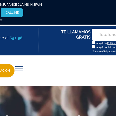
INSURANCE CLAIMS IN SPAIN
CALL ME
cy
*
TE LLAMAMOS
GRATIS
pp al
651 98
Acepto la
Política
Acepto recibir pu
* Campos Obligatorios
ZACIÓN