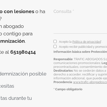
co con lesiones
o ha
?
un abogado
o contigo para
mnización
.
Acepto la
Política de privacidad
*.
Acepto recibir publicidad y promoci
te al
651980414
Información básica sobre Protección
Responsable
: TRAFIC ABOGADOS S.L
comunicaciones promocionales;
Leg
precontractuales, consentimiento del
Destinatarios
: No se cederán datos a 
demnización posible
derecho a acceder, rectificar y supri
información adicional, que puede ej
Procedencia
:
www.trafic-abogados.
cesitas
* Campo obligatorio
itas durante tu