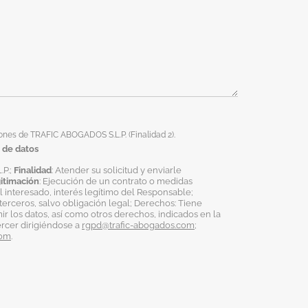
ones de TRAFIC ABOGADOS S.L.P. (Finalidad 2).
 de datos
.P.;
Finalidad
: Atender su solicitud y enviarle
itimación
: Ejecución de un contrato o medidas
 interesado, interés legítimo del Responsable;
terceros, salvo obligación legal; Derechos: Tiene
mir los datos, así como otros derechos, indicados en la
ercer dirigiéndose a
rgpd@trafic-abogados.com
;
com
.