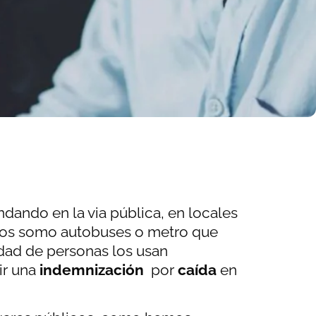
dando en la via pública, en locales
icos somo autobuses o metro que
dad de personas los usan
ir una
indemnización
por
caída
en